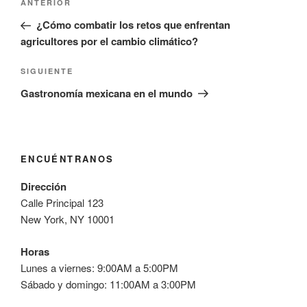
Entrada
ANTERIOR
de
anterior:
¿Cómo combatir los retos que enfrentan
entradas
agricultores por el cambio climático?
Siguiente
SIGUIENTE
entrada
Gastronomía mexicana en el mundo
ENCUÉNTRANOS
Dirección
Calle Principal 123
New York, NY 10001
Horas
Lunes a viernes: 9:00AM a 5:00PM
Sábado y domingo: 11:00AM a 3:00PM